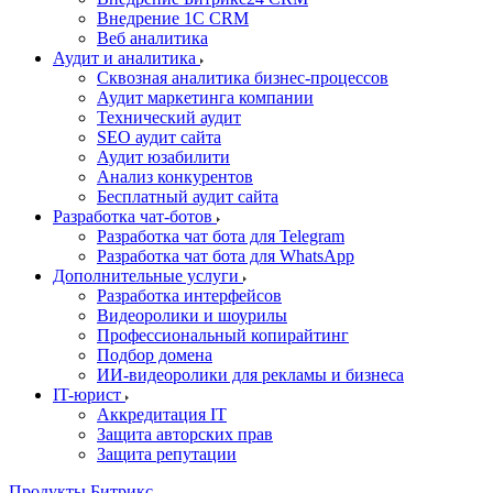
Внедрение 1C CRM
Веб аналитика
Аудит и аналитика
Сквозная аналитика бизнес-процессов
Аудит маркетинга компании
Технический аудит
SEO аудит сайта
Аудит юзабилити
Анализ конкурентов
Бесплатный аудит сайта
Разработка чат-ботов
Разработка чат бота для Telegram
Разработка чат бота для WhatsApp
Дополнительные услуги
Разработка интерфейсов
Видеоролики и шоурилы
Профессиональный копирайтинг
Подбор домена
ИИ-видеоролики для рекламы и бизнеса
IT-юрист
Аккредитация IT
Защита авторских прав
Защита репутации
Продукты Битрикс