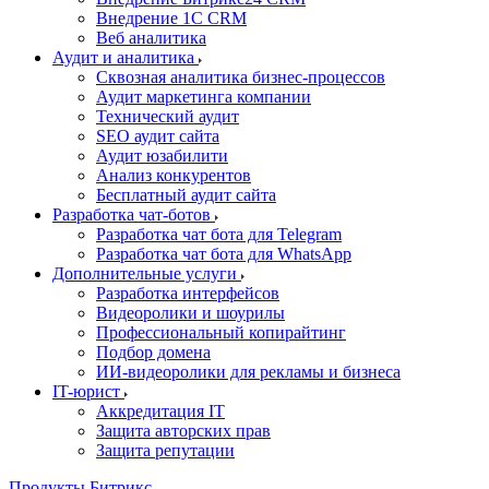
Внедрение 1C CRM
Веб аналитика
Аудит и аналитика
Сквозная аналитика бизнес-процессов
Аудит маркетинга компании
Технический аудит
SEO аудит сайта
Аудит юзабилити
Анализ конкурентов
Бесплатный аудит сайта
Разработка чат-ботов
Разработка чат бота для Telegram
Разработка чат бота для WhatsApp
Дополнительные услуги
Разработка интерфейсов
Видеоролики и шоурилы
Профессиональный копирайтинг
Подбор домена
ИИ-видеоролики для рекламы и бизнеса
IT-юрист
Аккредитация IT
Защита авторских прав
Защита репутации
Продукты Битрикс