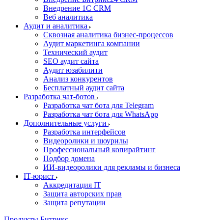
Внедрение 1C CRM
Веб аналитика
Аудит и аналитика
Сквозная аналитика бизнес-процессов
Аудит маркетинга компании
Технический аудит
SEO аудит сайта
Аудит юзабилити
Анализ конкурентов
Бесплатный аудит сайта
Разработка чат-ботов
Разработка чат бота для Telegram
Разработка чат бота для WhatsApp
Дополнительные услуги
Разработка интерфейсов
Видеоролики и шоурилы
Профессиональный копирайтинг
Подбор домена
ИИ-видеоролики для рекламы и бизнеса
IT-юрист
Аккредитация IT
Защита авторских прав
Защита репутации
Продукты Битрикс