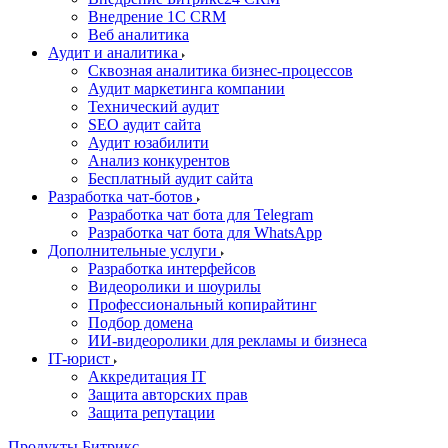
Внедрение 1C CRM
Веб аналитика
Аудит и аналитика
Сквозная аналитика бизнес-процессов
Аудит маркетинга компании
Технический аудит
SEO аудит сайта
Аудит юзабилити
Анализ конкурентов
Бесплатный аудит сайта
Разработка чат-ботов
Разработка чат бота для Telegram
Разработка чат бота для WhatsApp
Дополнительные услуги
Разработка интерфейсов
Видеоролики и шоурилы
Профессиональный копирайтинг
Подбор домена
ИИ-видеоролики для рекламы и бизнеса
IT-юрист
Аккредитация IT
Защита авторских прав
Защита репутации
Продукты Битрикс